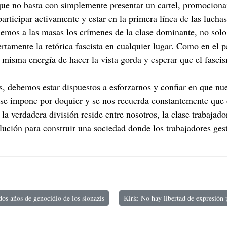
ue no basta con simplemente presentar un cartel, promocionar 
articipar activamente y estar en la primera línea de las luch
emos a las masas los crímenes de la clase dominante, no solo
tamente la retórica fascista en cualquier lugar. Como en el pa
a misma energía de hacer la vista gorda y esperar que el fasc
es, debemos estar dispuestos a esforzarnos y confiar en que n
e impone por doquier y se nos recuerda constantemente que
a verdadera división reside entre nosotros, la clase trabajado
ución para construir una sociedad donde los trabajadores gesti
dos años de genocidio de los sionazis
Kirk: No hay libertad de expresión p
: Editorial: Los dos años de genocidio de los sionazis
Artículo siguiente: Kirk: No hay lib