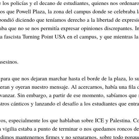
e los policías y el decano de estudiantes, quienes nos orden
os que Powell Plaza, la zona del campus donde se celebraba la
espondió diciendo que teníamos derecho a la libertad de expres
caba que no se nos permitía expresar opiniones discrepantes. I
 la fascista Turning Point USA en el campus, y que mientras la
asesinos.
ara que nos dejaran marchar hasta el borde de la plaza, lo su
eran y oyeran nuestro mensaje. Al acercarnos, había una fila d
 avanzar. Sin embargo, a partir de ese momento, sabíamos que 
stros cánticos y lanzando el desafío a los estudiantes que entr
cos, especialmente los que hablaban sobre ICE y Palestina.
a vigilia estaba a punto de terminar o nos quedamos roncos de
imos mantenernos firmes y no separarnos, sobre todo porque a