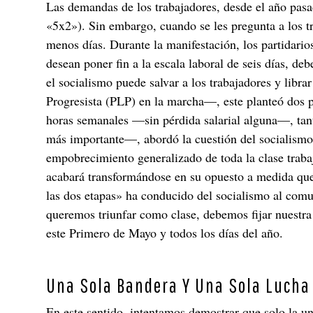
Las demandas de los trabajadores, desde el año pasad
«5x2»). Sin embargo, cuando se les pregunta a los t
menos días. Durante la manifestación, los partidario
desean poner fin a la escala laboral de seis días, d
el socialismo puede salvar a los trabajadores y libr
Progresista (PLP) en la marcha—, este planteó dos pu
horas semanales —sin pérdida salarial alguna—, tan
más importante—, abordó la cuestión del socialismo: 
empobrecimiento generalizado de toda la clase trabaj
acabará transformándose en su opuesto a medida que 
las dos etapas» ha conducido del socialismo al comun
queremos triunfar como clase, debemos fijar nuestra
este Primero de Mayo y todos los días del año.
Una Sola Bandera Y Una Sola Lucha
En este sentido, intentamos demostrar que solo la un