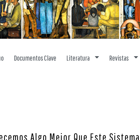
Toggle dropdown
To
io
Documentos Clave
Literatura
Revistas
recemos Algo Mejor Que Este Sistem