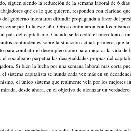
o, siguen siendo la reducción de la semana laboral de 6 días (
rabajadores qué es lo que quieren, responden con claridad qu
s del gobierno intentaron difundir propaganda a favor del pres
eben votar por Lula este año. Otros continuaron con los mismos
ar al país del capitalismo. Cuando se le cedió el micrófono a 
ntos contundentes sobre la situación actual: primero, que la 
to para combatir el desempleo como para mejorar la vida de l
el socialismo perpetúa las desigualdades propias del capitalis
adora. Si bien la lucha por una semana laboral más corta pued
el sistema capitalista se hunda cada vez más en su decadenci
ismo, el único sistema que realmente vela por los mejores inte
 mirada, desde ahora, en el objetivo de alcanzar un verdadero
idad de los trabajadores de todo el mundo puede consolidar la