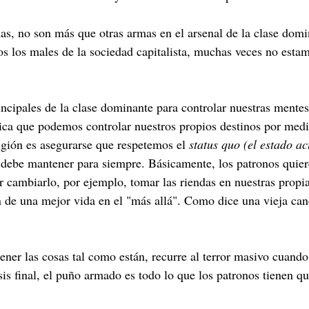
mas, no son más que otras armas en el arsenal de la clase do
 los males de la sociedad capitalista, muchas veces no estam
rincipales de la clase dominante para controlar nuestras ment
edica que podemos controlar nuestros propios destinos por medio
eligión es asegurarse que respetemos el
status quo (el estado ac
o debe mantener para siempre. Básicamente, los patronos quier
r cambiarlo, por ejemplo, tomar las riendas en nuestras pro
 de una mejor vida en el "más allá". Como dice una vieja can
er las cosas tal como están, recurre al terror masivo cuando t
sis final, el puño armado es todo lo que los patronos tienen qu