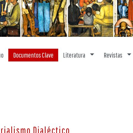
Toggle dropdown
To
io
Documentos Clave
Literatura
Revistas
rialismo Dialéctico