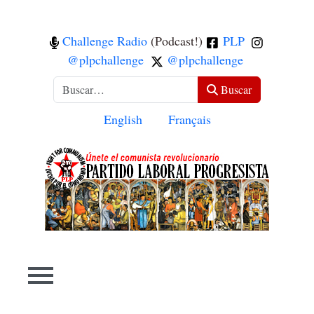
Challenge Radio
(Podcast!)
PLP
@plpchallenge
@plpchallenge
Buscar
Buscar
Seleccione su idioma
English
Français