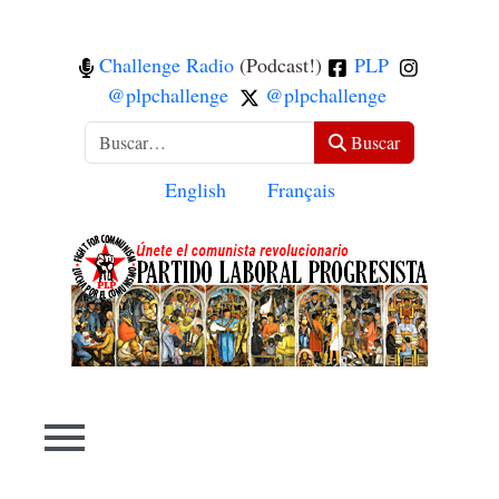
Challenge Radio
(Podcast!)
PLP
@plpchallenge
@plpchallenge
Buscar
Buscar
Seleccione su idioma
English
Français